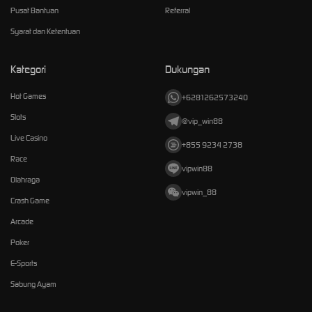
Pusat Bantuan
Referral
Syarat dan Ketentuan
Kategori
Dukungan
Hot Games
+6281262573240
Slots
@vip_win88
Live Casino
+855 9234 2738
Race
vipwin88
Olahraga
vipwin_88
Crash Game
Arcade
Poker
E-Sports
Sabung Ayam