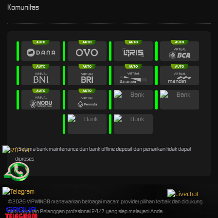
Komunitas
* Selama bank maintenance dan bank offline deposit dan penarikan tidak dapat
diproses
©2026 VIPWIN88 menawarkan berbagai macam provider pilihan terbaik dan didukung
oleh Layanan Pelanggan profesional 24/7 yang siap melayani Anda.