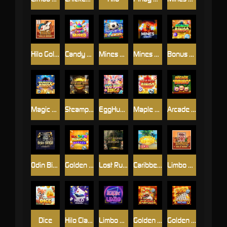
Hilo Gold Rush
Candy Mines
Mines Soccer
Mines Classic
Bonus Bingo
Magic Bingo
Steampunk
EggHunt Bingo
Maple Bingo
Arcade Bingo
Odin Bingo
Golden Bingo
Lost Ruins
Caribbean Bingo
Limbo Gold Rush
Dice
Hilo Classic
Limbo Neon
Golden Fortunes
Golden Horse Riches