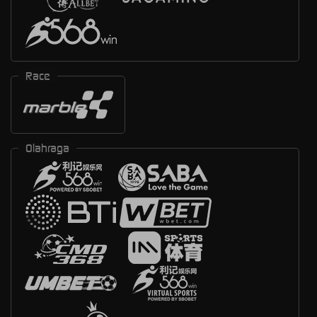
Race
Olahraga