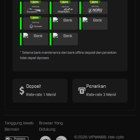
* Selama bank maintenance dan bank offline deposit dan penarikan
tidak dapat diproses
Deposit
Penarikan
Rata-rata 1 Menit
Rata-rata 3 Menit
Tanggung Jawab
Browser Yang
Bermain
Didukung
©2026 VIPWIN88. Hak cipta