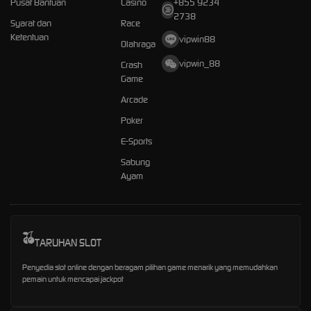
Pusat Bantuan
Casino
+855 9234
2738
Syarat dan
Race
Ketentuan
vipwin88
Olahraga
vipwin_88
Crash
Game
Arcade
Poker
E-Sports
Sabung
Ayam
TARUHAN SLOT
Penyedia slot online dengan beragam pilihan game menarik yang memudahkan
pemain untuk mencapai jackpot