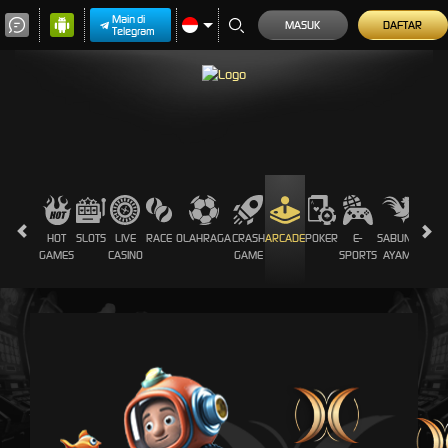
Main di
MASUK
DAFTAR
Telegram
HOT
SLOTS
LIVE
RACE
OLAHRAGA
CRASH
ARCADE
POKER
E-
SABUNG
PROM
GAMES
CASINO
GAME
SPORTS
AYAM