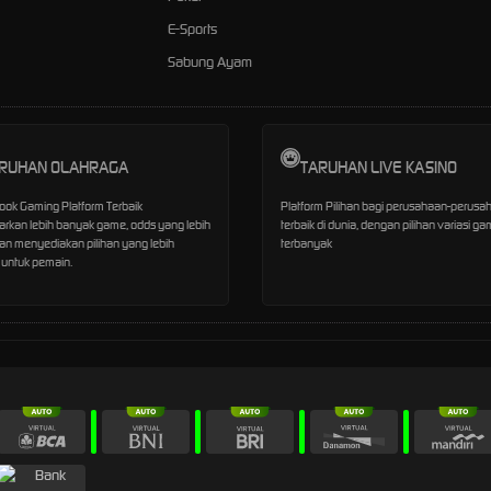
E-Sports
Sabung Ayam
RUHAN OLAHRAGA
TARUHAN LIVE KASINO
ook Gaming Platform Terbaik
Platform Pilihan bagi perusahaan-perusa
kan lebih banyak game, odds yang lebih
terbaik di dunia, dengan pilihan variasi g
 dan menyediakan pilihan yang lebih
terbanyak
untuk pemain.