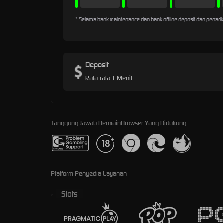
* Selama bank maintenance dan bank offline deposit dan penarik
Deposit
Rata-rata 1 Menit
Tanggung Jawab Bermain
Browser Yang Didukung
Platform Penyedia Layanan
Slots