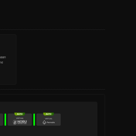
haan
ame