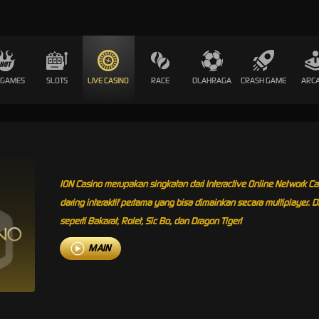
 GAMES
SLOTS
LIVE CASINO
RACE
OLAHRAGA
CRASH GAME
ARC
ION Casino merupakan singkatan dari Interactive Online Network Ca
daring interaktif pertama yang bisa dimainkan secara multiplayer.
seperti Bakarat, Rolet, Sic Bo, dan Dragon Tiger!
MAIN