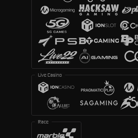
Live Casino
Race