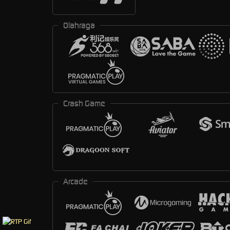
Olahraga
Crash Game
Arcade