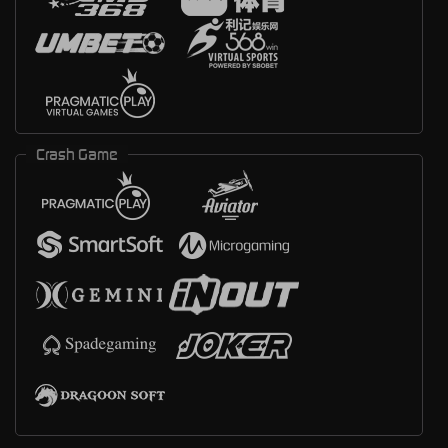
Crash Game