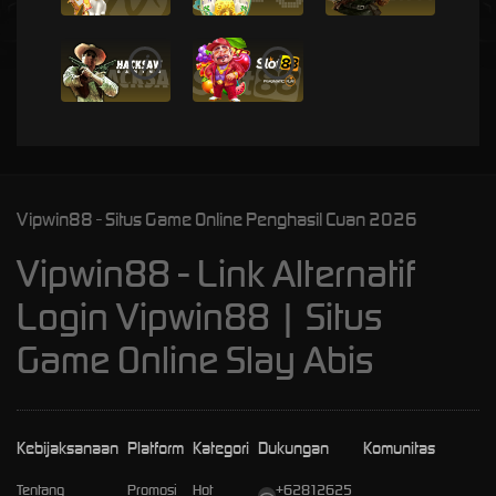
i
i
Vipwin88 - Situs Game Online Penghasil Cuan 2026
Vipwin88 - Link Alternatif
Login Vipwin88 | Situs
Game Online Slay Abis
Kebijaksanaan
Platform
Kategori
Dukungan
Komunitas
Tentang
Promosi
Hot
+62812625