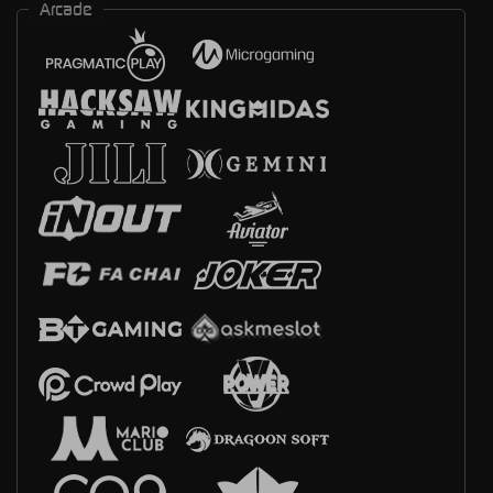
Arcade