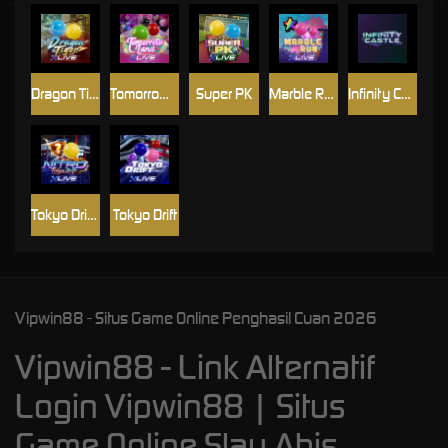
Dragon Tiger
Tomorrow land
Super PK
Marble Run
Infinity Castle
Tokyo Drift Nitro
Tokyo Drift
Vipwin88 - Situs Game Online Penghasil Cuan 2026
Vipwin88 - Link Alternatif
Login Vipwin88 | Situs
Game Online Slay Abis