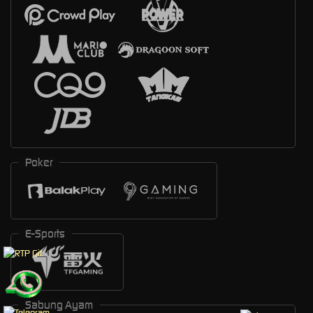
Poker
E-Sports
Sabung Ayam