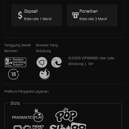
Deposit
Penarikan
Rata-rata 1 Menit
Rata-rata 3 Menit
Tanggung Jawab
Browser Yang
Bermain
Didukung
©2026 VIPWIN88. Hak cipta
dilindungi | 18+
Platform Penyedia Layanan
Slots