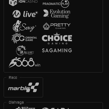
Race
Olahraga