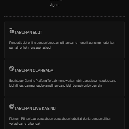
Ayam
TARUHAN SLOT
Penyedia slot online dengan beragam pilihan game menarik yang memudahkan
pemain untuk mencapai jackpot
TARUHAN OLAHRAGA
Sportsbook Gaming Platform Terbaik menawarkan lebih banyak game, odds yang
lebih tinggi, dan menyediakan pilihan yang lebih banyak untuk pemain.
TARUHAN LIVE KASINO
Platform Pilihan bagi perusahaan-perusahaan terbaik di dunia, dengan pilihan
variasi game terbanyak