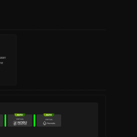
haan
ame