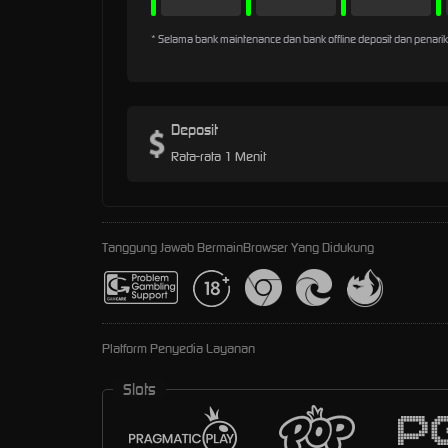
* Selama bank maintenance dan bank offline deposit dan penarik
Deposit
Rata-rata 1 Menit
Tanggung Jawab Bermain
Browser Yang Didukung
Platform Penyedia Layanan
Slots