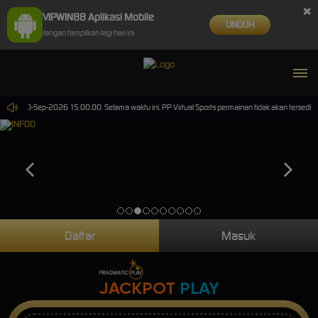
×
VIPWIN88 Aplikasi Mobile
UNDUH
Jangan tampilkan lagi hari ini
ampai 30-Sep-2026 15.00.00. Selama waktu ini, PP Virtual Sports permainan tidak akan tersedi
Daftar
Masuk
JACKPOT
PLAY