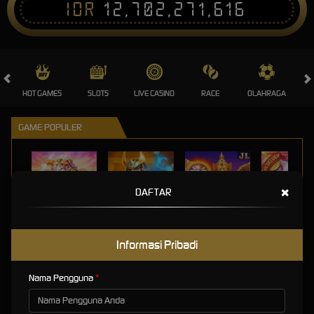
IDR
12,702,271,616
HOT GAMES
SLOTS
LIVE CASINO
RACE
OLAHRAGA
CRA
GAME POPULER
×
DAFTAR
GATES OF OLYMPUS POP
STORM OF SETH 2
FORTUNE GARUDA 1000
MOCHI MANIA 1
Informasi Pribadi
Nama Pengguna
FORTUNE GEMS 500
DJ BOOM BOOM
GATES OF OLYMPUS 1000
PIRATE QUEST 1