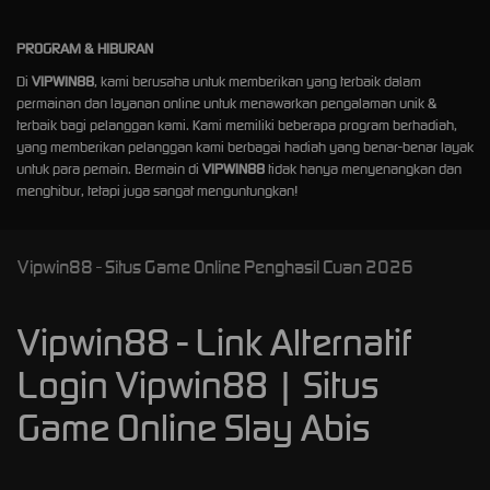
PROGRAM & HIBURAN
Di
VIPWIN88
, kami berusaha untuk memberikan yang terbaik dalam
permainan dan layanan online untuk menawarkan pengalaman unik &
terbaik bagi pelanggan kami. Kami memiliki beberapa program berhadiah,
yang memberikan pelanggan kami berbagai hadiah yang benar-benar layak
untuk para pemain. Bermain di
VIPWIN88
tidak hanya menyenangkan dan
menghibur, tetapi juga sangat menguntungkan!
Vipwin88 - Situs Game Online Penghasil Cuan 2026
Vipwin88 - Link Alternatif
Login Vipwin88 | Situs
Game Online Slay Abis