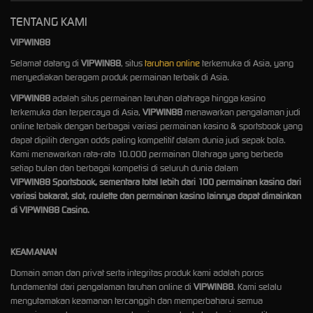
TENTANG KAMI
VIPWIN88
Selamat datang di
VIPWIN88
, situs
taruhan online
terkemuka di Asia, yang
menyediakan beragam produk permainan terbaik di Asia.
VIPWIN88
adalah situs permainan taruhan olahraga hingga kasino
terkemuka dan terpercaya di Asia,
VIPWIN88
menawarkan pengalaman judi
online terbaik dengan berbagai variasi permainan kasino & sportsbook yang
dapat dipilih dengan odds paling kompetitif dalam dunia judi sepak bola.
Kami menawarkan rata-rata 10.000 permainan Olahraga yang berbeda
setiap bulan dan berbagai kompetisi di seluruh dunia dalam
VIPWIN88 Sportsbook, sementara total lebih dari 100 permainan kasino dari
variasi bakarat, slot, roulette dan permainan kasino lainnya dapat dimainkan
di
VIPWIN88
Casino.
KEAMANAN
Domain aman dan privat serta integritas produk kami adalah poros
fundamental dari pengalaman taruhan online di
VIPWIN88
. Kami selalu
mengutamakan keamanan tercanggih dan memperbaharui semua