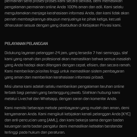
permainan serta proses-proses kami secara berkala, demi memastikan
pengalaman permainan online Anda 100% aman dan adil. Kami selalu
mengutamakan menjaga kerahasiaan informasi Anda, dan kami tidak akan
pernah membagikannya ataupun menjualnya ke pihak ketiga, kecuali
diharuskan sesuai dengan yang disebutkan di Kebijakan Privasi kami.
PELAYANAN PELANGGAN
Didukung layanan pelanggan 24 jam, yang tersedia 7 hari seminggu, staf
kami yang ramah dan profesional akan memastikan bahwa semua masalah
yang Anda hadapi akan ditangani dengan cepat, efisien, dan secara ramah.
Kami memberikan prioritas tinggi untuk memastikan sistem pembayaran
yang aman dan memberikan kerahasiaan informasi pribadi.
Misi utama kami adalah selalu memberikan pengalaman taruhan online
terbaik bagi pemain yang bertanggung jawab. Silahkan hubungi kami
melalui Livechat dan Whatsapp, dengan saran dan komentar Anda.
Kami memilki beberapa metode pembayaran yang mudah dan aman, demi
kenyamanan Anda. Kami mengikuti kebijakan kenali pelanggan Anda (KYC)
dan anti-pencucian uang (AML), dan kami bekerja sama dengan badan
keuangan serta badan pengatur demi memastikan ketaatan berstandar
tertinggi pada hukum dan peraturan.