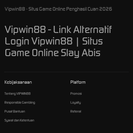
Vipwin88 - Situs Game Online Penghasil Cuan 2026
Vipwin88 - Link Alternatif
Login Vipwin88 | Situs
Game Online Slay Abis
Kebijaksanaan
Platform
Tentang VIPWIN88
Promosi
Responsible Gambling
Loyalty
Pusat Bantuan
Referral
Syarat dan Ketentuan