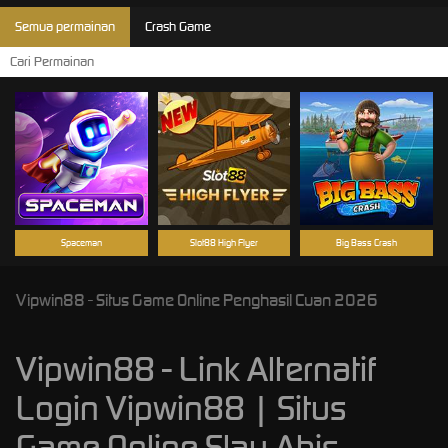
Semua permainan
Crash Game
Spaceman
Slot88 High Flyer
Big Bass Crash
Vipwin88 - Situs Game Online Penghasil Cuan 2026
Vipwin88 - Link Alternatif
Login Vipwin88 | Situs
Game Online Slay Abis