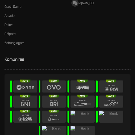
vipwin_88
Crash Game
Arcade
Poker
E-Sports
Sabung Ayam
Komunitas