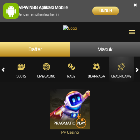
×
VIPWIN88 Aplikasi Mobile
UNDUH
Jangan tampilkan lagi hari ini
Daftar
Masuk
MES
SLOTS
LIVE CASINO
RACE
OLAHRAGA
CRASH GAME
PP Casino