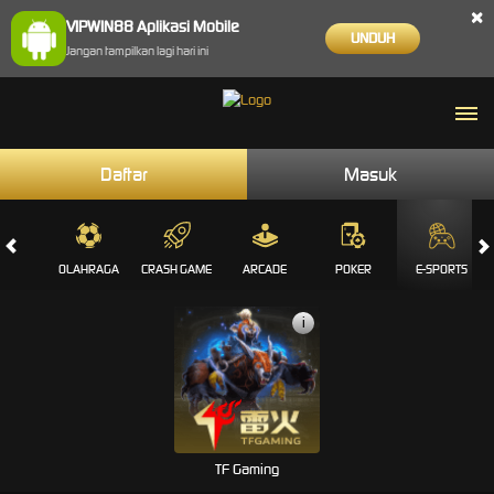
×
VIPWIN88 Aplikasi Mobile
UNDUH
Jangan tampilkan lagi hari ini
Daftar
Masuk
CE
OLAHRAGA
CRASH GAME
ARCADE
POKER
E-SPORTS
i
TF Gaming