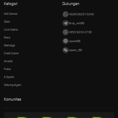
Kategori
Dukungan
Hot Games
+6281262573240
Slots
@vip_win88
Live Casino
+855 9234 2738
Race
vipwin88
Olahraga
vipwin_88
Crash Game
Arcade
Poker
E-Sports
Sabung Ayam
Komunitas