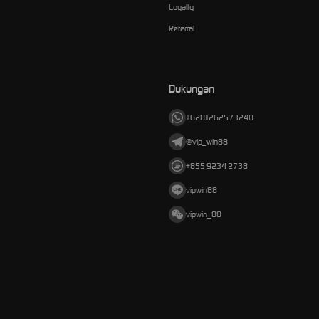
Loyalty
Referral
Dukungan
+6281262573240
@vip_win88
+855 9234 2738
vipwin88
vipwin_88