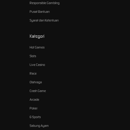
Responsible Gambling
Pusat Bantuan
Syarat dan Ketentuan
Kategori
Hot Games
Slots
Live Casino
Race
Olahraga
Crash Game
Arcade
Poker
E-Sports
Sabung Ayam