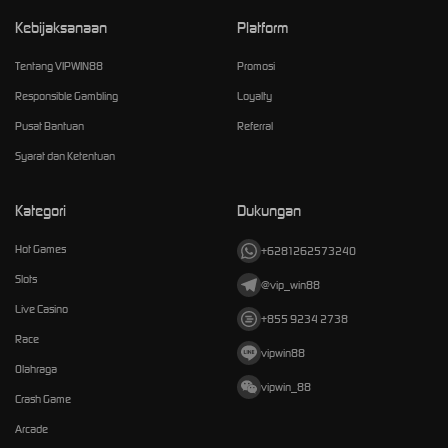
Kebijaksanaan
Platform
Tentang VIPWIN88
Promosi
Responsible Gambling
Loyalty
Pusat Bantuan
Referral
Syarat dan Ketentuan
Kategori
Dukungan
Hot Games
+6281262573240
Slots
@vip_win88
Live Casino
+855 9234 2738
Race
vipwin88
Olahraga
vipwin_88
Crash Game
Arcade