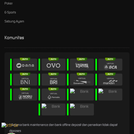
Poker
E-Sports
Sabung Ayam
Komunitas
* Selama bank maintenance dan bank offline deposit dan penarikan tidak dapat
diproses