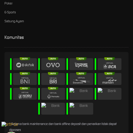
Poker
E-Sports
Sabung Ayam
Komunitas
* Selama bank maintenance dan bank offline deposit dan penarikan tidak dapat
diproses